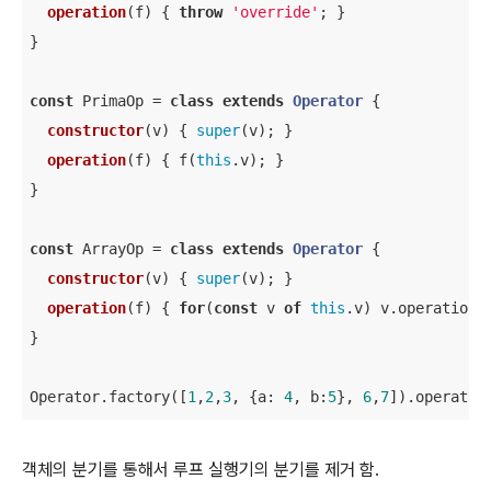
operation
(
f
)
 { 
throw
'override'
; }

}

const
 PrimaOp = 
class
extends
Operator
{

constructor
(
v
)
 { 
super
(v); }

operation
(
f
)
 { f(
this
.v); }

}

const
 ArrayOp = 
class
extends
Operator
{

constructor
(
v
)
 { 
super
(v); }

operation
(
f
)
 { 
for
(
const
 v 
of
this
.v) v.operation(f
}

Operator.factory([
1
,
2
,
3
, {
a
: 
4
, 
b
:
5
}, 
6
,
7
]).operatio
객체의 분기를 통해서 루프 실행기의 분기를 제거 함.