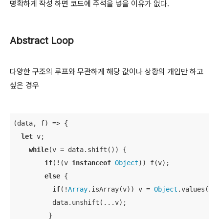
명확하게 작성 하면 코드에 주석을 넣을 이유가 없다.
Abstract Loop
다양한 구조의 루프와 무관하게 해당 값이나 상황의 개입만 하고
싶은 경우
(data, f) => {

let
 v; 

while
(v = data.shift()) {

if
(!(v 
instanceof
Object
)) f(v);

else
 {

if
(!
Array
.isArray(v)) v = 
Object
.values(v);
          data.unshift(...v);

         }
