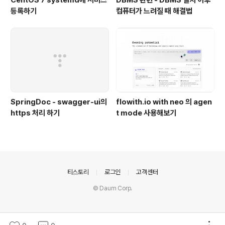
CentOS 7 systemd에 서비스
DBMS 관련 - DBMS 설치 이후
등록하기
컴퓨터가 느려질 때 해결법
SpringDoc - swagger-ui의
flowith.io with neo 의 agen
https 처리 하기
t mode 사용해보기
의안내
티스토리
로그인
고객센터
© Daum Corp.