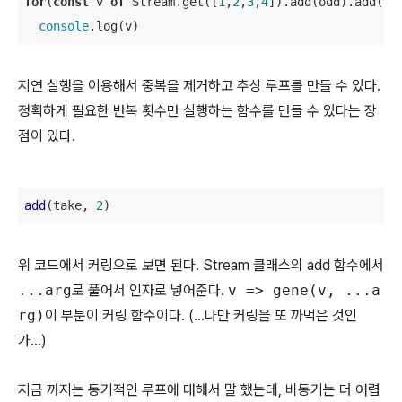
for
(
const
 v 
of
 Stream.get([
1
,
2
,
3
,
4
]).add(odd).add(ta
console
.log(v)
지연 실행을 이용해서 중복을 제거하고 추상 루프를 만들 수 있다.
정확하게 필요한 반복 횟수만 실행하는 함수를 만들 수 있다는 장
점이 있다.
add
(take, 
2
) 
위 코드에서 커링으로 보면 된다. Stream 클래스의 add 함수에서
...arg
로 풀어서 인자로 넣어준다.
v => gene(v, ...a
rg)
이 부분이 커링 함수이다. (...나만 커링을 또 까먹은 것인
가...)
지금 까지는 동기적인 루프에 대해서 말 했는데, 비동기는 더 어렵