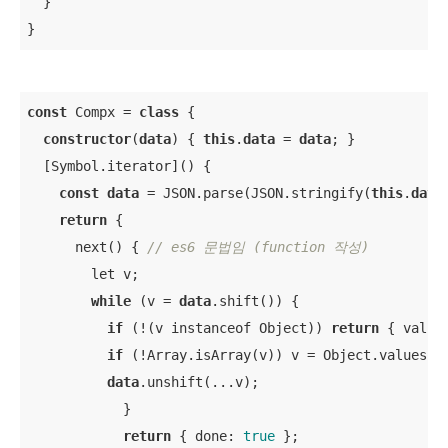
  }

}
const
 Compx = 
class
{

constructor
(
data
) { 
this
.
data
 = 
data
; }

  [Symbol.iterator]() { 

const
data
 = JSON.parse(JSON.stringify(
this
.
data
return
 {

      next() { 
// es6 문법임 (function 작성)
        let v;

while
 (v = 
data
.shift()) {

if
 (!(v instanceof Object)) 
return
 { value
if
 (!Array.isArray(v)) v = Object.values(v)
data
.unshift(...v);

            }

return
 { done: 
true
 };
