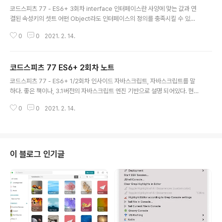
글 내용
코드스피츠 77 - ES6+ 3회차 interface 인터페이스란 사양에 맞는 값과 연
결된 속성키의 셋트 어떤 Object라도 인터페이스의 정의를 충족시킬 수 있다.
하나의 Object는 여러개의 인터페이스를 충족시킬 수 있다. interface test t
0
0
2021. 2. 14.
est라는 키를 갖고 값으로 문자열인자를 1개 받아 불린 결과를 반환하는 함수
가 온다. { test(str) { return true; } } interator interface next라는 키를
갖는다. 값으로 인자를 받지 않고, IteratorResultObject를 반환하는 함수가
코드스피츠 77 ES6+ 2회차 노트
온다. IteratorResultObject는 value와 done이라는 키를 갖고 있다. 이 중
글 내용
done은 계속 반복할 수 있을지 없을지에 따라 불린값을 반환한다. ..
코드스피츠 77 - ES6+ 1/2회차 인사이드 자바스크립트, 자바스크립트를 말
하다. 좋은 책이나, 3.1버전의 자바스크립트 엔진 기반으로 설명 되어있다. 현대
ES5이후의 자바스크립트 엔진이 달라졌다. 해마다 엔진 스펙이 달라진다. 엔진
0
0
2021. 2. 14.
스펙을 공부한다고해서 그게 장점이 되지 않는다. 그러면 뭘 배우냐? 작동원리
보다는 자바스크립트 자체의 추상적인 의미나, 체계를 배우는 게 훨씬 이득이
다. 자바스크립트 엔진은 statement를 record로 바꿔주고, Record를 처리
하고, 그 다음 Record를 처리 하는 방식으로 동작한다. statement와 recor
d는 대응 된다. Flow control statement들은 Completion Record로 바
이 블로그 인기글
뀐다. 그리고 Record를 뭘 선택할지 결정..