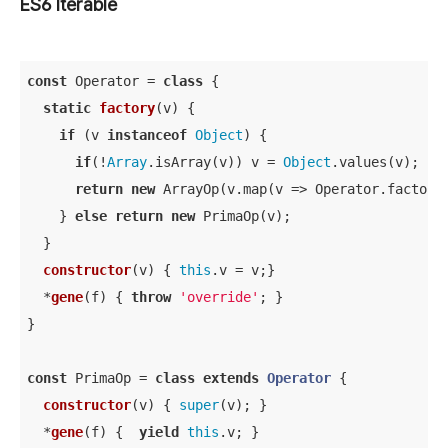
ES6 Iterable
const
 Operator = 
class
{

static
factory
(
v
)
 {

if
 (v 
instanceof
Object
) {

if
(!
Array
.isArray(v)) v = 
Object
.values(v);

return
new
 ArrayOp(v.map(
v
 =>
 Operator.factory(
    } 
else
return
new
 PrimaOp(v);

  }

constructor
(
v
)
 { 
this
.v = v;}

  *
gene
(
f
)
 { 
throw
'override'
; }

}

const
 PrimaOp = 
class
extends
Operator
{

constructor
(
v
)
 { 
super
(v); }

  *
gene
(
f
)
 {  
yield
this
.v; }
