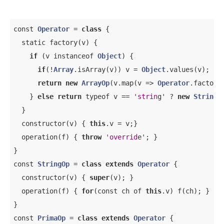
const 
Operator
 = 
class
{

  static factory(v) {

if
 (v instanceof 
Object
) {

if
(!
Array
.isArray(v)) v = 
Object
.values(v);

return
new
ArrayOp
(v.map(v => 
Operator
.factory(
    } 
else
return
 typeof v == 
'strin
g' ? 
new
StringO
  }

  constructor(v) { 
this
.v = v;}

  operation(f) { 
throw
'overrid
e'; }

}

const 
StringOp
 = 
class
extends
Operator
{

  constructor(v) { 
super
(v); }

  operation(f) { 
for
(const ch of 
this
.v) f(ch); }

}

const 
PrimaOp
 = 
class
extends
Operator
{
