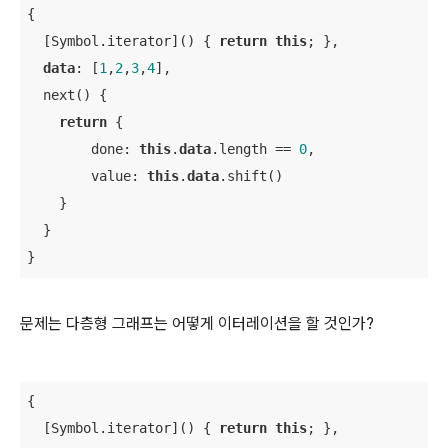
{

  [Symbol.iterator]() { 
return
this
; },

data
: [
1
,
2
,
3
,
4
],

  next() {

return
 {

        done: 
this
.
data
.length == 
0
,

        value: 
this
.
data
.shift()

    }

  }

}
문제는 다층형 그래프는 어떻게 이터레이션을 할 것인가?
{

  [Symbol.iterator]() { 
return
this
; },
