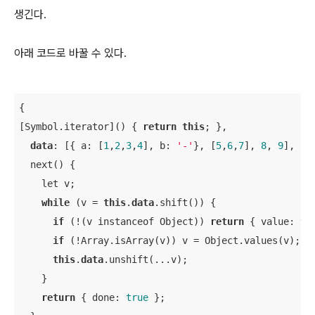
생긴다.
아래 코드로 바꿀 수 있다.
{

[Symbol.iterator]() { 
return
this
; },

data
: [{ a: [
1
,
2
,
3
,
4
], b: 
'-'
}, [
5
,
6
,
7
], 
8
, 
9
],

  next() {

    let v;

while
 (v = 
this
.
data
.shift()) {

if
 (!(v instanceof Object)) 
return
 { value: v}
if
 (!Array.isArray(v)) v = Object.values(v);

this
.
data
.unshift(...v);

    }

return
 { done: 
true
 };
