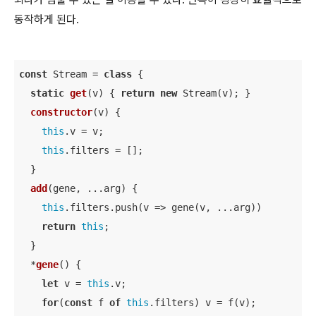
동작하게 된다.
const
 Stream = 
class
{

static
get
(
v
)
 { 
return
new
 Stream(v); }

constructor
(
v
)
 {

this
.v = v;

this
.filters = [];

  }

add
(
gene, ...arg
)
 {

this
.filters.push(
v
 =>
 gene(v, ...arg))

return
this
;

  }

  *
gene
(
)
 {

let
 v = 
this
.v;

for
(
const
 f 
of
this
.filters) v = f(v);
