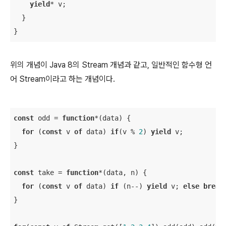
yield
* v;

  }

}
위의 개념이 Java 8의 Stream 개념과 같고, 일반적인 함수형 언
어 Stream이라고 하는 개념이다.
const
 odd = 
function
*(
data
) 
{

for
 (
const
 v 
of
 data) 
if
(v % 
2
) 
yield
 v;

}

const
 take = 
function
*(
data, n
) 
{

for
 (
const
 v 
of
 data) 
if
 (n--) 
yield
 v; 
else
break
;
}
