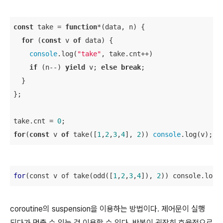
const
 take = 
function
*(
data, n
) 
{

for
 (
const
 v 
of
 data) {

console
.log(
"take"
, take.cnt++)

if
 (n--) 
yield
 v; 
else
break
;

  }

};

take.cnt = 
0
for
(
const
 v 
of
 take([
1
,
2
,
3
,
4
], 
2
)) 
console
.log(v);
for
(const v of take(odd([
1
,
2
,
3
,
4
]), 
2
)) console.log(
coroutine의 suspension을 이용하는 방법이다. 제어문이 실행
되다가 멈출 수 있는 걸 이용할 수 있다. 반복이 굉장히 효율적으로