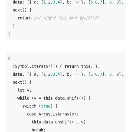
data
: [{ a: [
1
,
2
,
3
,
4
], b: 
'-'
}, [
5
,
6
,
7
], 
8
, 
9
],

  next() {

return
/// 어떻게 작성 해야 할까?????
  }

}
{

  [Symbol.iterator]() { 
return
this
; },

data
: [{ a: [
1
,
2
,
3
,
4
], b: 
'-'
}, [
5
,
6
,
7
], 
8
, 
9
],

  next() {

    let v;

while
 (v = 
this
.
data
.shift()) {

      switch (
true
) {

        case Array.isArray(v): 

this
.
data
.unshift(...v);

break
;
