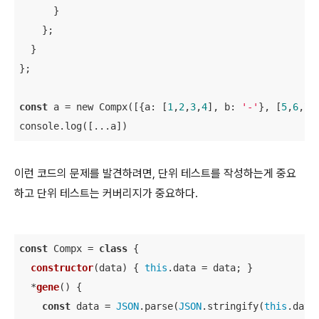
      }

    };

  }

};

const
 a = new Compx([{a: [
1
,
2
,
3
,
4
], b: 
'-'
}, [
5
,
6
,
7
]
console.log([...a])
이런 코드의 문제를 발견하려면, 단위 테스트를 작성하는게 중요
하고 단위 테스트는 커버리지가 중요하다.
const
 Compx = 
class
{

constructor
(
data
)
 { 
this
.data = data; }

  *
gene
(
)
 { 

const
 data = 
JSON
.parse(
JSON
.stringify(
this
.data