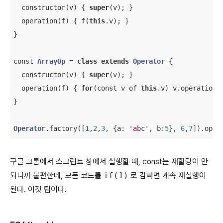
  constructor(v) { 
super
(v); }

  operation(f) { f(
this
.v); }

}

const 
ArrayOp
 = 
class
extends
Operator
{

  constructor(v) { 
super
(v); }

  operation(f) { 
for
(const v of 
this
.v) v.operation(f
}

Operator
.factory([
1
,
2
,
3
, {a: 
'ab
c', b:
5
}, 
6
,
7
]).oper
구글 크롬에서 스크립트 창에서 실행할 때, const는 재할당이 안
되니까 불편한데, 모든 코드를
if(1)
로 감싸면 계속 재실행이
된다. 이것 팁이다.