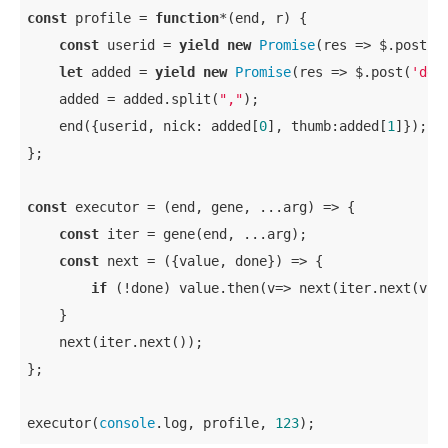
const
 profile = 
function
*(
end, r
) 
{

const
 userid = 
yield
new
Promise
(
res
 =>
 $.post(
'
let
 added = 
yield
new
Promise
(
res
 =>
 $.post(
'det
    added = added.split(
","
);

    end({userid, 
nick
: added[
0
], 
thumb
:added[
1
]});

};

const
 executor = 
(
end, gene, ...arg
) =>
 {

const
 iter = gene(end, ...arg);

const
 next = 
(
{value, done}
) =>
 {

if
 (!done) value.then(
v
=>
 next(iter.next(v)))
    }

    next(iter.next());

};

executor(
console
.log, profile, 
123
);