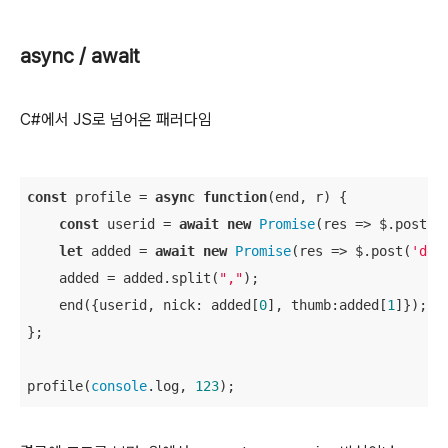
async / await
C#에서 JS로 넘어온 패러다임
const
 profile = 
async
function
(
end, r
) 
{

const
 userid = 
await
new
Promise
(
res
 =>
 $.post(
'
let
 added = 
await
new
Promise
(
res
 =>
 $.post(
'det
    added = added.split(
","
);

    end({userid, 
nick
: added[
0
], 
thumb
:added[
1
]});

};

profile(
console
.log, 
123
);