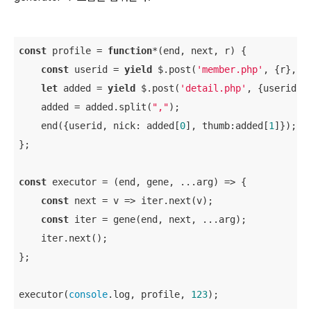
const
 profile = 
function
*(
end, next, r
) 
{

const
 userid = 
yield
 $.post(
'member.php'
, {r}, ne
let
 added = 
yield
 $.post(
'detail.php'
, {userid}, 
    added = added.split(
","
);

    end({userid, 
nick
: added[
0
], 
thumb
:added[
1
]});

};

const
 executor = 
(
end, gene, ...arg
) =>
 {

const
 next = 
v
 =>
 iter.next(v);

const
 iter = gene(end, next, ...arg);

    iter.next();

};

executor(
console
.log, profile, 
123
);