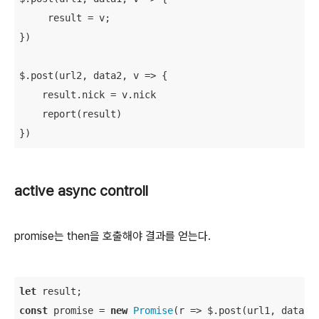
     result = v; 

})

$.post(url2, data2, 
v
 =>
 {

    result.nick = v.nick

    report(result)

active async controll
promise는 then을 호출해야 결과를 얻는다.
let
const
 promise = 
new
Promise
(
r
 =>
 $.post(url1, data1, 