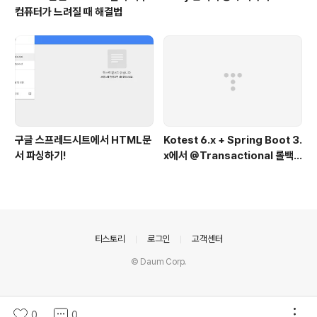
컴퓨터가 느려질 때 해결법
구글 스프레드시트에서 HTML문
Kotest 6.x + Spring Boot 3.
서 파싱하기!
x에서 @Transactional 롤백
이 안될 때
의안내
티스토리
로그인
고객센터
© Daum Corp.
0
0