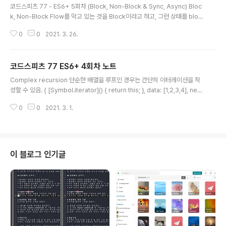
코드스피츠 77 - ES6+ 5회차 (Block, Non-Block & Sync, Async) Bloc
k, Non-Block Flow를 막고 있는 것을 Block이라고 하고, 그런 상태를 bloc
king(상태)로 표현 한다. 업계 표준이 존재함. 그 표준 시간 동안 멈춰 있으면, B
0
0
2021. 3. 26.
locking/Non-Blocking으로도 볼 수 있다. Flow is blocking for(const i
of (function*() { let i = 0; while(true) yield i++; })()) console.log(i); //
script timeout // 플랫폼의 안정성을 위해 블록 되는 시간이 길면 강제 종료
코드스피츠 77 ES6+ 4회차 노트
시킴. Blocking function 점유하는 시간만큼 블록을 일으키는 함수 const f ..
글 내용
Complex recursion 단순한 배열을 루프인 경우는 간단히 이터레이션을 작
성할 수 있음. { [Symbol.iterator]() { return this; }, data: [1,2,3,4], next
() { return { done: this.data.length == 0, value: this.data.shift() } } }
0
0
2021. 3. 1.
문제는 다층형 그래프는 어떻게 이터레이션을 할 것인가? { [Symbol.iterato
r]() { return this; }, data: [{ a: [1,2,3,4], b: '-'}, [5,6,7], 8, 9], next() { r
eturn /// 어떻게 작성 해야 할까????? } } { [Symbol.iterator]() { return th
is; }, data: [..
이 블로그 인기글