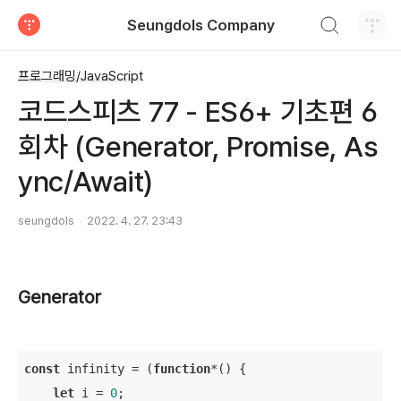
검색하기
Seungdols Company
티스토리
프로그래밍/JavaScript
코드스피츠 77 - ES6+ 기초편 6
회차 (Generator, Promise, As
ync/Await)
seungdols
2022. 4. 27. 23:43
Generator
const
 infinity = (
function
*(
) 
{

let
 i = 
0
;
