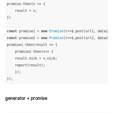
promise.then(
v
 =>
 {

    result = v;

})

const
 promise1 = 
new
Promise
(
r
=>
const
 promise2 = 
new
Promise
(
r
=>
$.post(url2, data2, r
promise1.then(
result
 =>
 {

    promise2.then(
v
=>
 {

    result.nick = v.nick;

    report(result);

    });

});
generator + promise