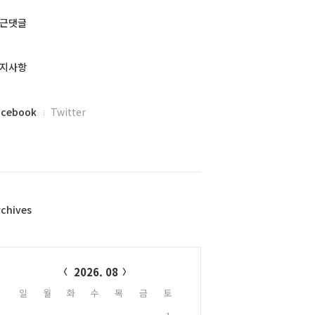
근댓글
지사항
acebook
Twitter
rchives
alendar
2026. 08
일
월
화
수
목
금
토