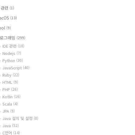
g xcrun at: /Library/Developer/CommandLineTools/usr/bin/
i 관련
(1)
acOS
(13)
ool
(9)
로그래밍
(299)
IDE 관련
(18)
Nodejs
(7)
Python
(30)
JavaScript
(40)
Ruby
(22)
HTML
(9)
PHP
(26)
Kotlin
(16)
Scala
(4)
JPA
(9)
Java 설치 및 설정
(8)
Java
(52)
C언어
(14)