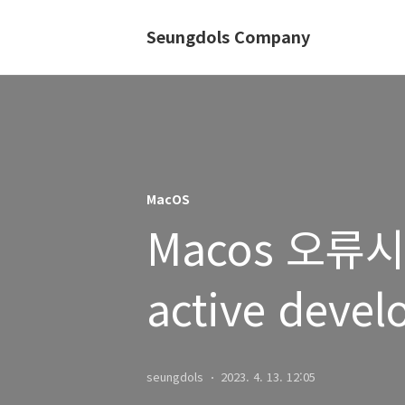
Seungdols Company
MacOS
Macos 오류시 (x
active devel
seungdols
2023. 4. 13. 12:05