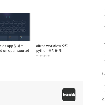
 os app을 찾는
alfred workflow 오류 -
d on open source)
python 못찾을 때
2022.03.21
S