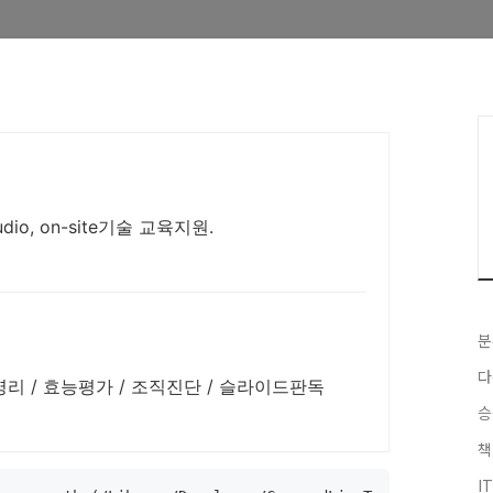
dio, on-site기술 교육지원.
분
다
리 / 효능평가 / 조직진단 / 슬라이드판독
승
책
I