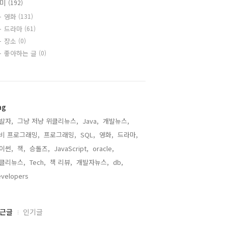
취미
(192)
영화
(131)
드라마
(61)
장소
(0)
좋아하는 글
(0)
ag
발자,
그냥 저냥 위클리뉴스,
Java,
개발뉴스,
비 프로그래밍,
프로그래밍,
SQL,
영화,
드라마,
이썬,
책,
승돌즈,
JavaScript,
oracle,
클리뉴스,
Tech,
책 리뷰,
개발자뉴스,
db,
velopers,
근글
인기글