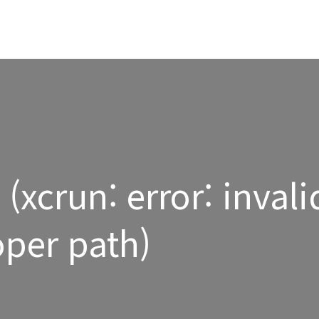
crun: error: invali
oper path)