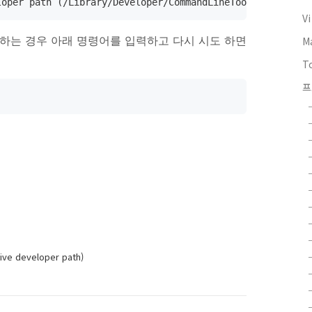
loper path (/Library/Developer/CommandLineTools), missin
V
생하는 경우 아래 명령어를 입력하고 다시 시도 하면
M
T
프
tive developer path)