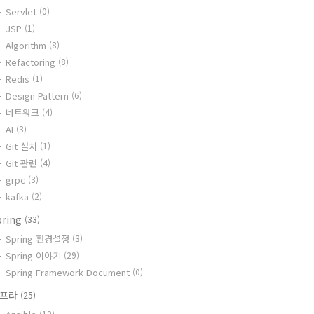
Servlet
(0)
JSP
(1)
Algorithm
(8)
Refactoring
(8)
Redis
(1)
Design Pattern
(6)
네트워크
(4)
AI
(3)
Git 설치
(1)
Git 관련
(4)
grpc
(3)
kafka
(2)
pring
(33)
Spring 환경설정
(3)
Spring 이야기
(29)
Spring Framework Document
(0)
인프라
(25)
(12)