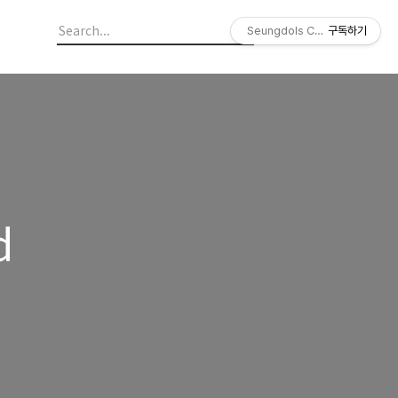
Seungdols Company
구독하기
d