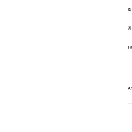
글
과
최
인
기
글
공
페
F
이
스
북
트
위
터
플
A
러
그
인
C