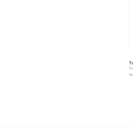
방
T
To
문
자
Ye
수