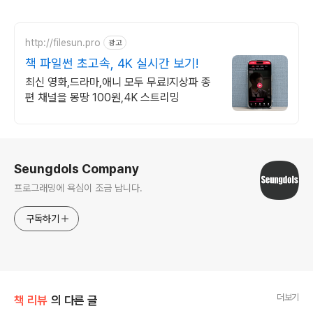
http://filesun.pro
광고
책 파일썬 초고속, 4K 실시간 보기!
최신 영화,드라마,애니 모두 무료!지상파 종
편 채널을 몽땅 100원,4K 스트리밍
로그 정보
Seungdols Company
프로그래밍에 욕심이 조금 납니다.
구독하기
더보기
책 리뷰
의 다른 글