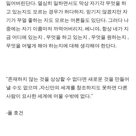
잃어버린단다
.
열심히
일하면서도
막상
자기각
무엇을
하
고
있는지도
모르는
경우가
허다하지
.
믿기지
않겠지만
자
기가
무얼
좋하는
지도
모르는
어른들도
있단다
.
그러다
나
중에는
자기
이름마저
까먹어버리지
.
베니야
,
항상
네가
지
금
어디에
있는지
,
무엇을
하고
있는지
,
무엇을
원하는지
,
무엇을
어떻게
해야
하는지에
대해
생각해야
한단다
.
"
존재하지
않는
것을
상상할
수
없다면
새로운
것을
만들어
낼
수도
없으며
,
자신만의
세계를
창조하지도
못하면
다른
사람이
묘사한
세계에
머물
수밖에
없다
."
-
폴
호건