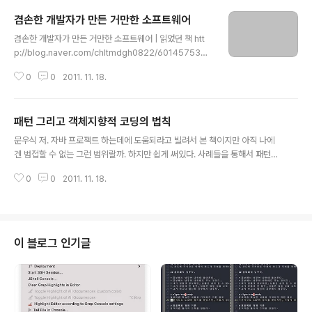
겸손한 개발자가 만든 거만한 소프트웨어
글 내용
겸손한 개발자가 만든 거만한 소프트웨어 | 읽었던 책 htt
p://blog.naver.com/chltmdgh0822/6014575302
4 2011-11-03 11:44:10 신승환 저. 프로그램의 버그는
0
0
2011. 11. 18.
있을 수 밖에 없다. 는 전제가 사용자 측에서 깔려 있어야
하지 않나 싶다. 사용자는 말 그대로 사용만 하기에 버그나
오류 등에 민감하다. 하지만 개발자는 통합적인 개발을 해
패턴 그리고 객체지향적 코딩의 법칙
야하고 요구사항을 잘 구현해 전달 해야만 한다. 그렇게 사
글 내용
용자 - 개발자는 커왔다. 하지만 시대는 급격하게 변화하고
문우식 저. 자바 프로젝트 하는데에 도움되라고 빌려서 본 책이지만 아직 나에
IT는 눈을 감았다 뜨면 새로운 기술이 나오는 시대이니. 학
겐 범접할 수 없는 그런 범위랄까. 하지만 쉽게 써있다. 사례들을 통해서 패턴에
습하고 기술 적용 하고 , 테스트 하고, 요구사항 분석하고
대해서 그리고 궁극적인 객체지향이란 이렇게 한다. 이러한 방식이 객체지향적
모든 것에 다재다능한 개발자란 없다. 단, 개발자는 고객의
0
0
2011. 11. 18.
이다. 탄력적인 코드다. 유연한 프로그램이다라고 사례로서 소개하고 패턴에 대
니즈를 충족시키는 사람이다. 그렇기 때문에..
해서 말해준다. 싱글턴. 팩토리. 매니저등등 무수히 많은 패턴들이 존재하지만
패턴이 곧 객체지향이 아니란 말씀이다. 패턴은 기본원칙을 지키며 나온 설계법
이다. 즉. 쌀밥되는 밥통에서 아. 잡곡밥은 안되나? 라는 물음에서 출발해 원래
의 것을 추상화시킨 클래스의 형태라고 말하고 싶다. 원래 밥만 되면 되지 라고
이 블로그 인기글
하면 그건 고객의 니즈를 충족시키지 못하는 제품일 것이다. 그러나 개발자란
고객의 니즈를 충족시켜주..