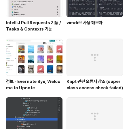
IntelliJ Pull Requests 기능 /
vimdiff 사용 해보자
Tasks & Contexts 기능
정보 - Evernote Bye, Welco
Kapt 관련 오류시 참조 (super
me to Upnote
class access check failed)