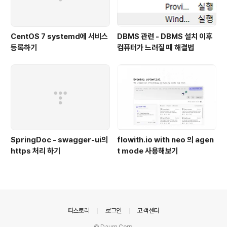
CentOS 7 systemd에 서비스
DBMS 관련 - DBMS 설치 이후
등록하기
컴퓨터가 느려질 때 해결법
SpringDoc - swagger-ui의
flowith.io with neo 의 agen
https 처리 하기
t mode 사용해보기
의안내
티스토리
로그인
고객센터
© Daum Corp.