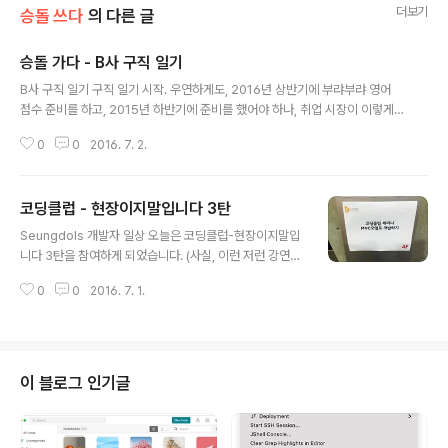
더보기
승돌 쓰다
의 다른 글
승돌 가다 - B사 구직 일기
글 내용
B사 구직 일기 구직 일기 시작. 우연하게도, 2016년 상반기에 부랴부랴 영어
점수 준비를 하고, 2015년 하반기에 준비를 했어야 하나, 취업 시장이 이렇게
냉랭한지 몰랐다. ( 인턴만 잘 하면 되지 뭐… 이러고 있었다. 물론, 인턴의 결과
0
0
2016. 7. 2.
는 정규직 제안이 기다리고 있었다.) 하지만, 내가 생각한 기업의 문화를 지니지
못했고, 오너의 급변하는 마음따라 회사의 프로세스가 쉽게 이동하는모습을 보
고나니 이 회사는 여기까지인 것 같다는 생각을 했다. 더군다나, PG 개발은 나
코딩클럽 - 현장이지말입니다 3탄
에게 맞지 않은 옷이었고, 차라리 솔루션, Web 쪽이었다면 그래도 3년 정도 경
글 내용
력이라도 쌓아 보려 노력했겠지만, 10번을 생각해도 아니올시다였다. 결국, 인
Seungdols 개발자 일상 오늘은 코딩클럽-현장이지말입
턴 4개월을 마치고, 2번의 제안을 거절하고, 나는 냉랭한 취업 시장에 발을 들..
니다 3탄을 참여하게 되었습니다. (사실, 이런 저런 강연을
자주 갔는데, 블로그에는 일상이야기를 적지 않아 데이터
0
0
2016. 7. 1.
를 날린 것이 아쉽네요.. 지난, 앱인벤터때도 참여를 했었는
데 말이죠..) 오늘의 이야기는 아래의 말로 시작합니다. 디
자인 패턴 ? 플랫폼 ?디자인 패턴? 플랫폼? 이란 용어의 말
을 아는지가 더 중요합니다. (처음이니까요.) ?디자인 패
턴?디자인 패턴이란 초기 건축학에서 가져온 개념입니다. (
이 블로그 인기글
끝……이 아닙니다. ) 이해가 안되시더라도 디자인 패턴은
그냥, 초고수들이 짜둔 코드라고 이해하시면 됩니다. 초기
프로그래밍 방식은 기계어 - 어셈블리어 - C언어 ( 사실 씨